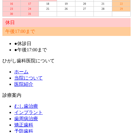
16
17
18
19
20
21
22
23
24
25
26
27
28
29
30
31
休日
午後17:00まで
●
休診日
●
午後17:00まで
ひがし歯科医院について
ホーム
当院について
医院紹介
診療案内
むし歯治療
インプラント
歯周病治療
矯正歯科
予防歯科