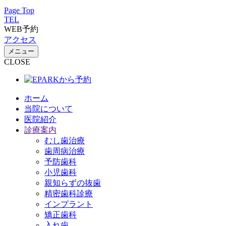
Page Top
TEL
WEB予約
アクセス
メニュー
CLOSE
ホーム
当院について
医院紹介
診療案内
むし歯治療
歯周病治療
予防歯科
小児歯科
親知らずの抜歯
精密歯科診療
インプラント
矯正歯科
入れ歯