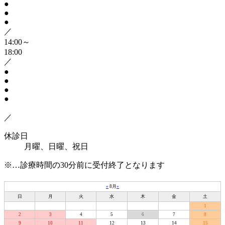
●
●
●
／
14:00～
18:00
／
●
●
●
●
／
休診日
月曜、日曜、祝日
※…診療時間の30分前に受付終了となります
«
8月
»
日
月
火
水
木
金
土
1
2
3
4
5
6
7
8
9
10
11
12
13
14
15