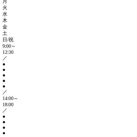
月
火
水
木
金
土
日/祝
9:00～
12:30
／
●
●
●
●
●
／
14:00～
18:00
／
●
●
●
●